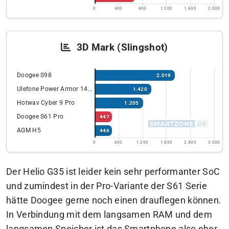
0
400
800
1.200
1.600
2.000
3D Mark (Slingshot)
Doogee S98
2.019
Ulefone Power Armor 14 Pro
1.420
Hotwav Cyber 9 Pro
1.205
Doogee S61 Pro
447
AGM H5
446
0
600
1.200
1.800
2.400
3.000
Der Helio G35 ist leider kein sehr performanter SoC
und zumindest in der Pro-Variante der S61 Serie
hätte Doogee gerne noch einen drauflegen können.
In Verbindung mit dem langsamen RAM und dem