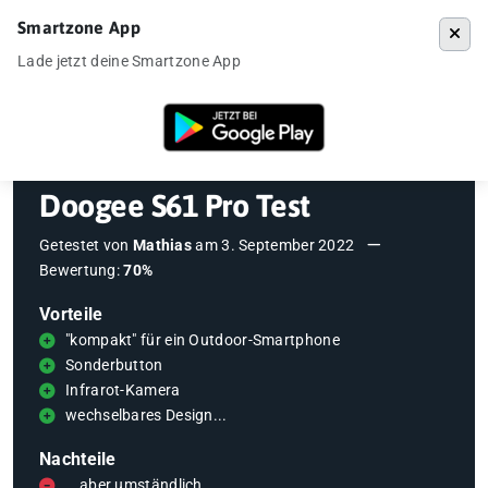
Smartzone App
Menü
Lade jetzt deine Smartzone App
Startseite
»
Testberichte
»
Doogee S61 Pro Test
Doogee S61 Pro Test
Getestet von
Mathias
am
3. September 2022
Bewertung:
70%
Vorteile
"kompakt" für ein Outdoor-Smartphone
Sonderbutton
Infrarot-Kamera
wechselbares Design...
Nachteile
...aber umständlich