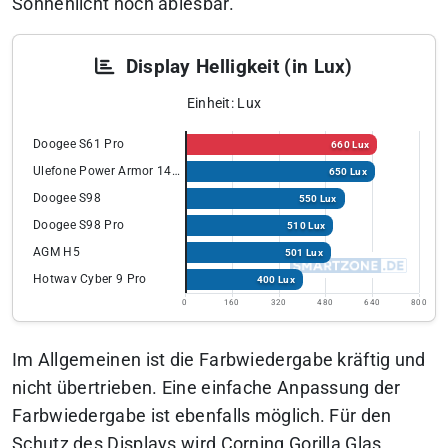
Sonnenlicht noch ablesbar.
Display Helligkeit (in Lux)
Einheit: Lux
Doogee S61 Pro
660 Lux
Ulefone Power Armor 14 Pro
650 Lux
Doogee S98
550 Lux
Doogee S98 Pro
510 Lux
AGM H5
501 Lux
Hotwav Cyber 9 Pro
400 Lux
0
160
320
480
640
800
Im Allgemeinen ist die Farbwiedergabe kräftig und
nicht übertrieben. Eine einfache Anpassung der
Farbwiedergabe ist ebenfalls möglich. Für den
Schutz des Displays wird Corning Gorilla Glas