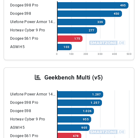
Doogee S98 Pro
495
Doogee S98
450
Ulefone Power Armor 14 Pro
339
Hotwav Cyber 9 Pro
277
Doogee S61 Pro
175
AGM H5
103
0
100
200
300
400
500
Geekbench Multi (v5)
Ulefone Power Armor 14 Pro
1.287
Doogee S98 Pro
1.257
Doogee S98
1.026
Hotwav Cyber 9 Pro
955
AGM H5
905
Doogee S61 Pro
678