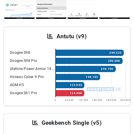
Antutu (v9)
Doogee S98
294.325
Doogee S98 Pro
290.000
Ulefone Power Armor 14 Pro
259.759
Hotwav Cyber 9 Pro
194.143
AGM H5
125.933
Doogee S61 Pro
124.468
0
60.000
120.000
180.000
240.000
300.000
Geekbench Single (v5)