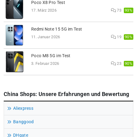
Poco X8 Pro Test
93%
17. März 2026
73
Redmi Note 15 5G im Test
90%
11. Januar 2026
19
Poco M8 5G im Test
90%
3. Februar 2026
23
China Shops: Unsere Erfahrungen und Bewertung
Aliexpress
Banggood
DHgate