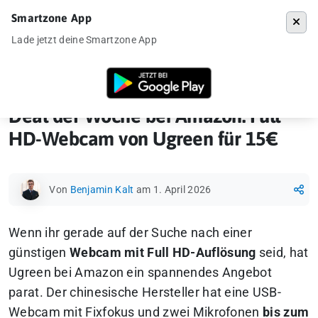
Smartzone App
Menü
Lade jetzt deine Smartzone App
Startseite
»
News
»
Deal der Woche bei Amazon: Full HD-Webcam von 
Deal der Woche bei Amazon: Full
HD-Webcam von Ugreen für 15€
Von
Benjamin Kalt
am 1. April 2026
Wenn ihr gerade auf der Suche nach einer
günstigen
Webcam mit Full HD-Auflösung
seid, hat
Ugreen bei Amazon ein spannendes Angebot
parat. Der chinesische Hersteller hat eine USB-
Webcam mit Fixfokus und zwei Mikrofonen
bis zum