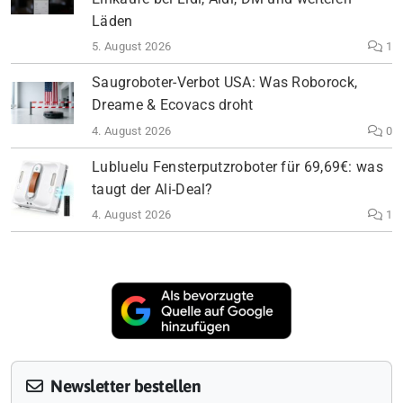
Läden
5. August 2026
1
Saugroboter-Verbot USA: Was Roborock,
Dreame & Ecovacs droht
4. August 2026
0
Lubluelu Fensterputzroboter für 69,69€: was
taugt der Ali-Deal?
4. August 2026
1
Newsletter bestellen