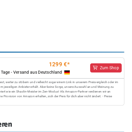
1299 €*
Zum Shop
 Tage - Versand aus Deutschland
, weiter zu stöbern und vielleicht sogar einem Link in unserem Preisvergleich oder im
vom jeweiligen Anbieter erhält. Aber keine Sorge, unsere Auswahl an und Meinung zu
ntriert wie ein Shaolin-Meister im Zen-Modus! Als Amazon-Partner verdienen wir an
ne Provision von Amazon erhalten, sich der Preis für dich aber nicht ändert. - Preise
eren