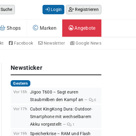
Suche
Login
Registrieren
Shops
Marken
Angebote
kt
Facebook
Newsletter
Google News
Newsticker
Gestern
Vor 15h
Jigoo T600 – Sagt euren
Staubmilben den Kampf an
0
Vor 17h
Cubot KingKong Dura: Outdoor-
Smartphone mit wechselbarem
Akku vorgestellt
1
Vor 19h
Speicherkrise – RAM und Flash