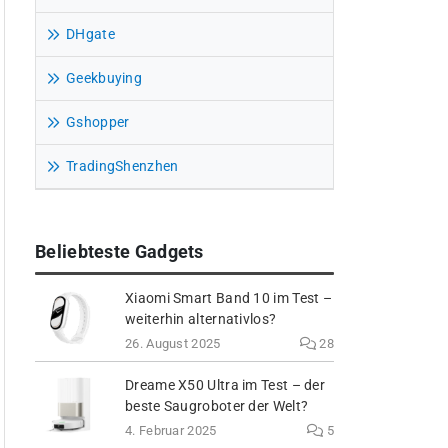
DHgate
Geekbuying
Gshopper
TradingShenzhen
Beliebteste Gadgets
Xiaomi Smart Band 10 im Test –
weiterhin alternativlos?
26. August 2025
28
Dreame X50 Ultra im Test – der
beste Saugroboter der Welt?
4. Februar 2025
5