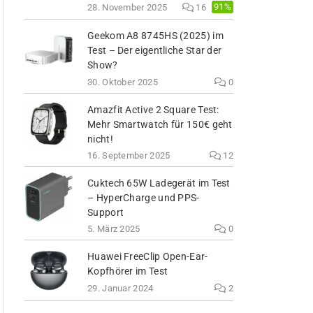
91%
28. November 2025
16
Geekom A8 8745HS (2025) im
Test – Der eigentliche Star der
Show?
30. Oktober 2025
0
Amazfit Active 2 Square Test:
Mehr Smartwatch für 150€ geht
nicht!
16. September 2025
12
Cuktech 65W Ladegerät im Test
– HyperCharge und PPS-
Support
5. März 2025
0
Huawei FreeClip Open-Ear-
Kopfhörer im Test
29. Januar 2024
2