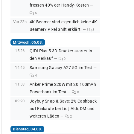
fressen 40% der Handy-Kosten
5
Vor 22h
4K-Beamer sind eigentlich keine 4K-
Beamer? Pixel Shift erklärt!
3
Mittwoch, 05.08.
15:26
QIDI Plus 5 3D-Drucker startet in
den Verkauf
0
14:45
Samsung Galaxy A27 5G im Test
4
11:53
Anker Prime 220W mit 20.100mAh
Powerbank im Test
0
09:20
Joybuy Snap & Save: 2% Cashback
auf Einkäufe bei Lidl, Aldi, DM und
weiteren Läden
2
Dienstag, 04.08.