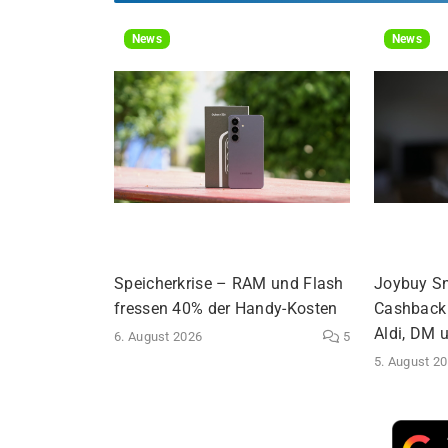
News
News
Speicherkrise – RAM und Flash
Joybuy S
fressen 40% der Handy-Kosten
Cashback 
Aldi, DM 
6. August 2026
5
5. August 2