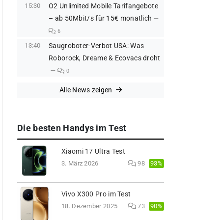
15:30
O2 Unlimited Mobile Tarifangebote
– ab 50Mbit/s für 15€ monatlich
6
13:40
Saugroboter-Verbot USA: Was
Roborock, Dreame & Ecovacs droht
0
Alle News zeigen
Die besten Handys im Test
Xiaomi 17 Ultra Test
93%
3. März 2026
98
Vivo X300 Pro im Test
90%
18. Dezember 2025
73