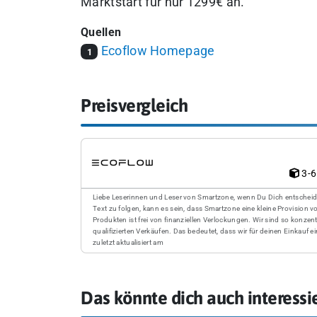
Marktstart für nur 1299€ an.
Quellen
Ecoflow Homepage
1
Preisvergleich
3-6
Liebe Leserinnen und Leser von Smartzone, wenn Du Dich entscheidest
Text zu folgen, kann es sein, dass Smartzone eine kleine Provision 
Produkten ist frei von finanziellen Verlockungen. Wir sind so konze
qualifizierten Verkäufen. Das bedeutet, dass wir für deinen Einkauf ei
zuletzt aktualisiert am
Das könnte dich auch interessi