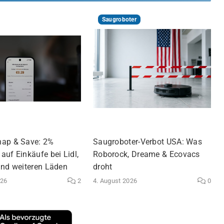
Saugroboter
nap & Save: 2%
Saugroboter-Verbot USA: Was
auf Einkäufe bei Lidl,
Roborock, Dreame & Ecovacs
und weiteren Läden
droht
026
2
4. August 2026
0