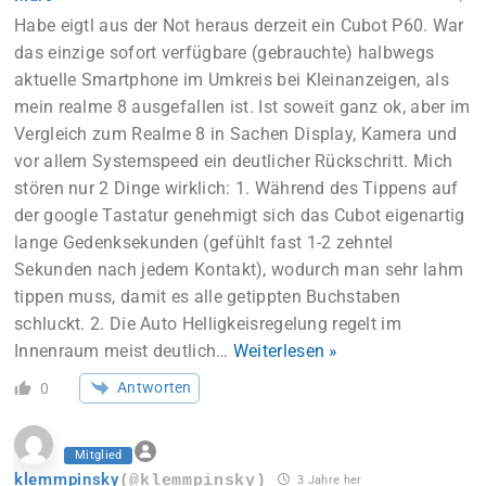
Habe eigtl aus der Not heraus derzeit ein Cubot P60. War
das einzige sofort verfügbare (gebrauchte) halbwegs
aktuelle Smartphone im Umkreis bei Kleinanzeigen, als
mein realme 8 ausgefallen ist. Ist soweit ganz ok, aber im
Vergleich zum Realme 8 in Sachen Display, Kamera und
vor allem Systemspeed ein deutlicher Rückschritt. Mich
stören nur 2 Dinge wirklich: 1. Während des Tippens auf
der google Tastatur genehmigt sich das Cubot eigenartig
lange Gedenksekunden (gefühlt fast 1-2 zehntel
Sekunden nach jedem Kontakt), wodurch man sehr lahm
tippen muss, damit es alle getippten Buchstaben
schluckt. 2. Die Auto Helligkeisregelung regelt im
Innenraum meist deutlich
…
Weiterlesen »
Antworten
0
Mitglied
klemmpinsky
(@klemmpinsky)
3 Jahre her