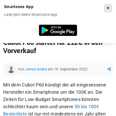
Smartzone App
Menü
Lade jetzt deine Smartzone App
Startseite
»
Ankündigung
»
Cubot P60 startet für 112€ in den Vorverka
Cubot P60 startet für 112€ in den
Vorverkauf
Von
Jonas Andre
am 19. September 2022
Mit dem Cubot P60 kündigt der alt eingesessene
Hersteller ein Smartphone um die 100€ an. Die
Zeiten für Low-Budget Smartphones könnten
schlechter kaum sein und unsere
50 bis 100€
Bestenliste
ist nur mit mindestens ein Jahr alten