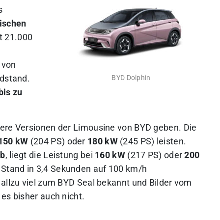
s
ischen
t 21.000
 von
adstand.
BYD Dolphin
bis zu
rere Versionen der Limousine von BYD geben. Die
150 kW
(204 PS) oder
180 kW
(245 PS) leisten.
eb
, liegt die Leistung bei
160 kW
(217 PS) oder
200
m Stand in 3,4 Sekunden auf 100 km/h
 allzu viel zum BYD Seal bekannt und Bilder vom
es bisher auch nicht.