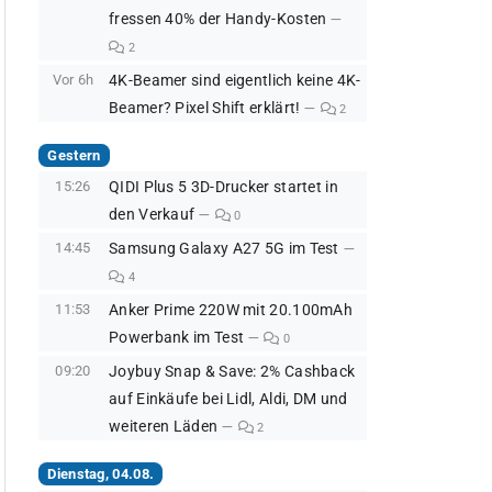
fressen 40% der Handy-Kosten
2
Vor 6h
4K-Beamer sind eigentlich keine 4K-
Beamer? Pixel Shift erklärt!
2
Gestern
15:26
QIDI Plus 5 3D-Drucker startet in
den Verkauf
0
14:45
Samsung Galaxy A27 5G im Test
4
11:53
Anker Prime 220W mit 20.100mAh
Powerbank im Test
0
09:20
Joybuy Snap & Save: 2% Cashback
auf Einkäufe bei Lidl, Aldi, DM und
weiteren Läden
2
Dienstag, 04.08.