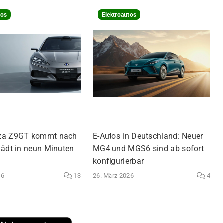
tos
Elektroautos
za Z9GT kommt nach
E-Autos in Deutschland: Neuer
lädt in neun Minuten
MG4 und MGS6 sind ab sofort
konfigurierbar
26
13
26. März 2026
4