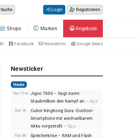
Suche
Login
Registrieren
Shops
Marken
Angebote
kt
Facebook
Newsletter
Google News
Newsticker
Heute
Vor 11m
Jigoo T600 – Sagt euren
Staubmilben den Kampf an
0
Vor 1h
Cubot KingKong Dura: Outdoor-
Smartphone mit wechselbarem
Akku vorgestellt
0
Vor 3h
Speicherkrise – RAM und Flash