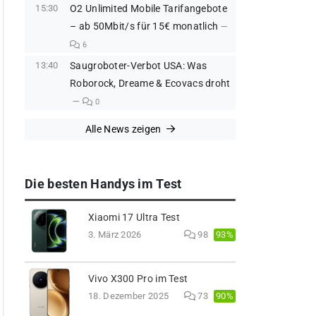
15:30
O2 Unlimited Mobile Tarifangebote
– ab 50Mbit/s für 15€ monatlich
6
13:40
Saugroboter-Verbot USA: Was
Roborock, Dreame & Ecovacs droht
0
Alle News zeigen
Die besten Handys im Test
Xiaomi 17 Ultra Test
93%
3. März 2026
98
Vivo X300 Pro im Test
90%
18. Dezember 2025
73