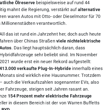
atliche Ölreserve
beispielsweise auf rund 44
itig mahnt die Regierung, verstärkt auf
alternative
ren waren Autos mit Otto- oder Dieselmotor für 70
 Millionenstädten verantwortlich.
All das ist rund ein Jahrzehnt her, doch auch heute
fahren über Chinas Straßen
viele nichtelektrische
Autos
. Das liegt hauptsächlich daran, dass
Hybridfahrzeuge sehr beliebt sind. Im November
2021 wurde erst ein neuer Rekord aufgestellt:
413.000 verkaufte Plug-In-Hybride
innerhalb eines
Monats sind wirklich eine Hausnummer. Trotzdem
– auch die Verkaufszahlen sogenannter EVs, also
er Fahrzeuge, steigen seit Jahren rasant an.
anze
154 Prozent mehr elektrische Fahrzeuge
eller in diesem Bereich ist der von Warren Buffetts
t
BYD
.