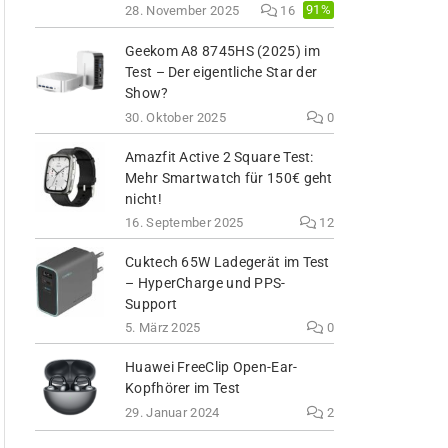
91%
28. November 2025
16
Geekom A8 8745HS (2025) im
Test – Der eigentliche Star der
Show?
30. Oktober 2025
0
Amazfit Active 2 Square Test:
Mehr Smartwatch für 150€ geht
nicht!
16. September 2025
12
Cuktech 65W Ladegerät im Test
– HyperCharge und PPS-
Support
5. März 2025
0
Huawei FreeClip Open-Ear-
Kopfhörer im Test
29. Januar 2024
2