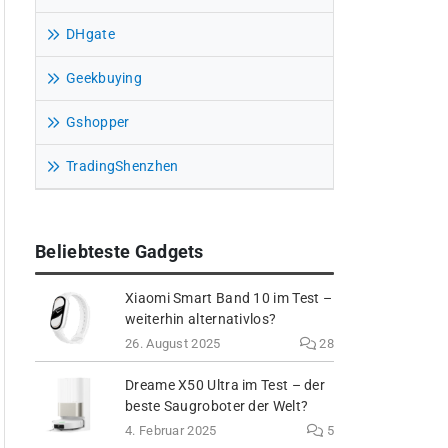
DHgate
Geekbuying
Gshopper
TradingShenzhen
Beliebteste Gadgets
Xiaomi Smart Band 10 im Test –
weiterhin alternativlos?
26. August 2025
28
Dreame X50 Ultra im Test – der
beste Saugroboter der Welt?
4. Februar 2025
5