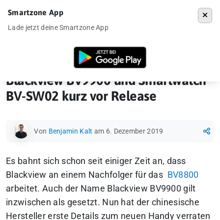
Smartzone App
Menü
Lade jetzt deine Smartzone App
Startseite
»
News
»
Blackview BV9900 und Smartwatch BV-SW02 kurz 
Blackview BV9900 und Smartwatch
BV-SW02 kurz vor Release
Von
Benjamin Kalt
am 6. Dezember 2019
Es bahnt sich schon seit einiger Zeit an, dass
Blackview an einem Nachfolger für das
BV8800
arbeitet. Auch der Name Blackview BV9900 gilt
inzwischen als gesetzt. Nun hat der chinesische
Hersteller erste Details zum neuen Handy verraten