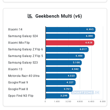
Geekbench Multi (v6)
Xiaomi 14
6.995
Samsung Galaxy S24
6.890
Xiaomi Mix Flip
6.828
Samsung Galaxy Z Flip 6
6.017
Samsung Galaxy Z Flip 5
5.450
Samsung Galaxy S23
5.100
Xiaomi 13
4.942
Motorola Razr 40 Ultra
4.323
Google Pixel 9
4.227
Google Pixel 8
3.761
Oppo Find N3 Flip
3.299
0
1.600
3.200
4.800
6.400
8.000