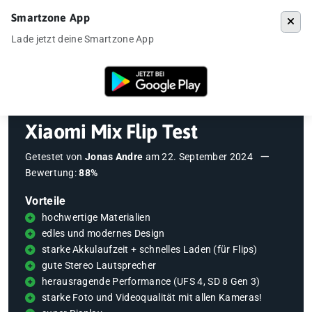
Smartzone App
Menü
Lade jetzt deine Smartzone App
Startseite
»
Testberichte
»
Xiaomi Mix Flip Test
Xiaomi Mix Flip Test
Getestet von
Jonas Andre
am
22. September 2024
Bewertung:
88%
Vorteile
hochwertige Materialien
edles und modernes Design
starke Akkulaufzeit + schnelles Laden (für Flips)
gute Stereo Lautsprecher
herausragende Performance (UFS 4, SD 8 Gen 3)
starke Foto und Videoqualität mit allen Kameras!