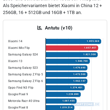
Als Speichervarianten bietet Xiaomi in China 12 +
256GB, 16 + 512GB und 16GB + 1TB an.
Antutu (v10)
Xiaomi 14
1.955.369
Xiaomi Mix Flip
1.857.857
Samsung Galaxy S24
1.821.500
Xiaomi 13
1.540.700
Samsung Galaxy S23
1.479.690
Samsung Galaxy Z Flip 5
1.473.500
Samsung Galaxy Z Flip 6
1.462.147
Oppo Find N3 Flip
1.374.401
Google Pixel 9
1.239.899
Motorola Razr 40 Ultra
1.087.455
Google Pixel 8
1.019.514