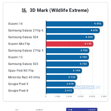
3D Mark (Wildlife Extreme)
Xiaomi 14
4.953
Samsung Galaxy Z Flip 6
4.676
Samsung Galaxy S24
4.230
Xiaomi Mix Flip
4.143
Samsung Galaxy Z Flip 5
3.750
Xiaomi 13
3.723
Samsung Galaxy S23
3.722
Oppo Find N3 Flip
3.146
Motorola Razr 40 Ultra
2.722
Google Pixel 9
2.579
Google Pixel 8
2.412
0
1.000
2.000
3.000
4.000
5.000