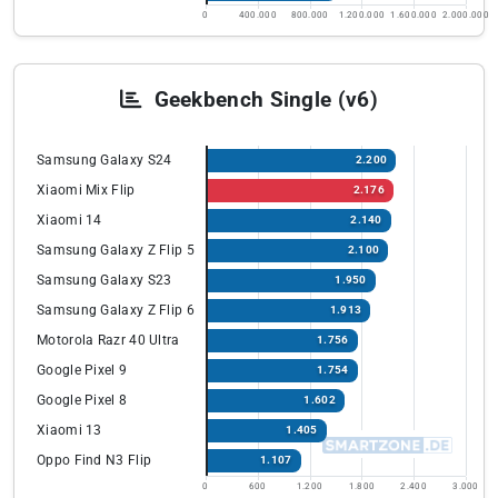
0
400.000
800.000
1.200.000
1.600.000
2.000.000
Geekbench Single (v6)
Samsung Galaxy S24
2.200
Xiaomi Mix Flip
2.176
Xiaomi 14
2.140
Samsung Galaxy Z Flip 5
2.100
Samsung Galaxy S23
1.950
Samsung Galaxy Z Flip 6
1.913
Motorola Razr 40 Ultra
1.756
Google Pixel 9
1.754
Google Pixel 8
1.602
Xiaomi 13
1.405
Oppo Find N3 Flip
1.107
0
600
1.200
1.800
2.400
3.000