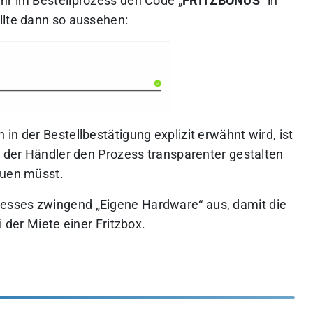
hr im Bestellprozess den Code „
FRITZBONUS
“ in
llte dann so aussehen:
in der Bestellbestätigung explizit erwähnt wird, ist
e der Händler den Prozess transparenter gestalten
auen müsst.
esses zwingend „Eigene Hardware“ aus, damit die
i der Miete einer Fritzbox.