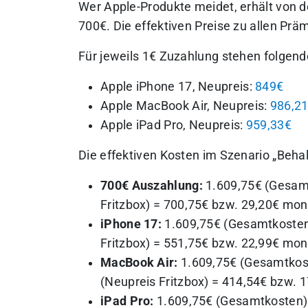
Wer Apple-Produkte meidet, erhält von de
700€. Die effektiven Preise zu allen Prä
Für jeweils 1€ Zuzahlung stehen folgen
Apple iPhone 17, Neupreis:
849€
Apple MacBook Air, Neupreis:
986,2
Apple iPad Pro, Neupreis:
959,33€
Die effektiven Kosten im Szenario „Beha
700€ Auszahlung:
1.609,75€ (Gesamt
Fritzbox) = 700,75€ bzw. 29,20€ mon
iPhone 17:
1.609,75€ (Gesamtkosten)
Fritzbox) = 551,75€ bzw. 22,99€ mon
MacBook Air:
1.609,75€ (Gesamtkost
(Neupreis Fritzbox) = 414,54€ bzw. 
iPad Pro:
1.609,75€ (Gesamtkosten) 