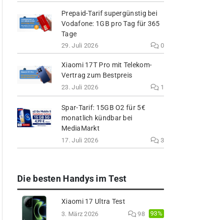
Prepaid-Tarif supergünstig bei
Vodafone: 1GB pro Tag für 365
Tage
29. Juli 2026
0
Xiaomi 17T Pro mit Telekom-
Vertrag zum Bestpreis
23. Juli 2026
1
Spar-Tarif: 15GB O2 für 5€
monatlich kündbar bei
MediaMarkt
17. Juli 2026
3
Die besten Handys im Test
Xiaomi 17 Ultra Test
93%
3. März 2026
98