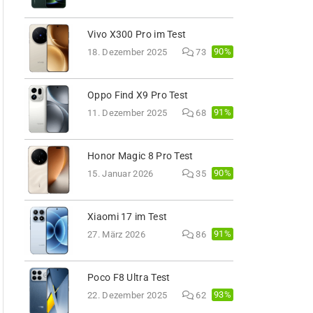
Vivo X300 Pro im Test
90%
18. Dezember 2025
73
Oppo Find X9 Pro Test
91%
11. Dezember 2025
68
Honor Magic 8 Pro Test
90%
15. Januar 2026
35
Xiaomi 17 im Test
91%
27. März 2026
86
Poco F8 Ultra Test
93%
22. Dezember 2025
62