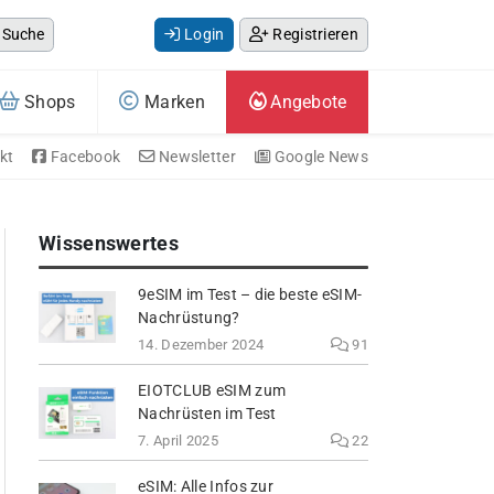
Suche
Login
Registrieren
Shops
Marken
Angebote
kt
Facebook
Newsletter
Google News
Wissenswertes
9eSIM im Test – die beste eSIM-
Nachrüstung?
14. Dezember 2024
91
EIOTCLUB eSIM zum
Nachrüsten im Test
7. April 2025
22
eSIM: Alle Infos zur