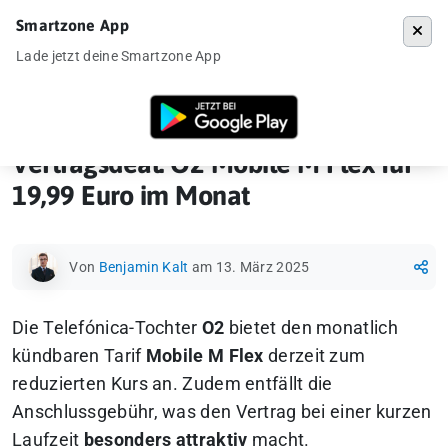
Smartzone App
Menü
Lade jetzt deine Smartzone App
Startseite
»
Vertragsdeal
»
Vertragsdeal: O2 Mobile M Flex für 19,99 E
Vertragsdeal: O2 Mobile M Flex für
19,99 Euro im Monat
Von
Benjamin Kalt
am 13. März 2025
Die Telefónica-Tochter
O2
bietet den monatlich
kündbaren Tarif
Mobile M Flex
derzeit zum
reduzierten Kurs an. Zudem entfällt die
Anschlussgebühr, was den Vertrag bei einer kurzen
Laufzeit
besonders attraktiv
macht.