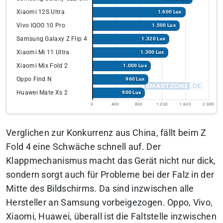
Xiaomi 12S Ultra
1.600 Lux
Vivo IQOO 10 Pro
1.500 Lux
Samsung Galaxy Z Flip 4
1.320 Lux
Xiaomi Mi 11 Ultra
1.300 Lux
Xiaomi Mix Fold 2
1.000 Lux
Oppo Find N
960 Lux
Huawei Mate Xs 2
900 Lux
0
400
800
1.200
1.600
2.000
Verglichen zur Konkurrenz aus China, fällt beim Z
Fold 4 eine Schwäche schnell auf. Der
Klappmechanismus macht das Gerät nicht nur dick,
sondern sorgt auch für Probleme bei der Falz in der
Mitte des Bildschirms. Da sind inzwischen alle
Hersteller an Samsung vorbeigezogen. Oppo, Vivo,
Xiaomi, Huawei, überall ist die Faltstelle inzwischen