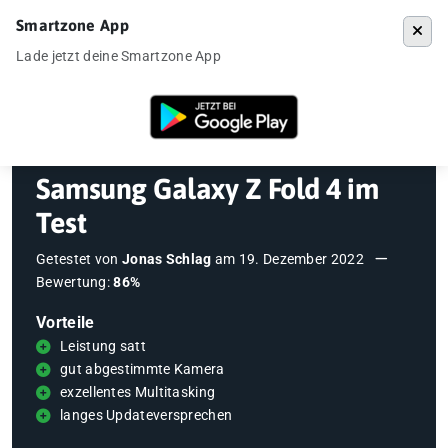
Smartzone App
Menü
Lade jetzt deine Smartzone App
Startseite
»
Testberichte
»
Samsung Galaxy Z Fold 4 im Test
Samsung Galaxy Z Fold 4 im
Test
Getestet von
Jonas Schlag
am
19. Dezember 2022
Bewertung:
86%
Vorteile
Leistung satt
gut abgestimmte Kamera
exzellentes Multitasking
langes Updateversprechen