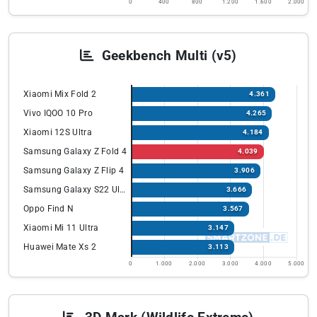
0
400
800
1.200
1.600
2.000
Geekbench Multi (v5)
Xiaomi Mix Fold 2
4.361
Vivo IQOO 10 Pro
4.265
Xiaomi 12S Ultra
4.184
Samsung Galaxy Z Fold 4
4.039
Samsung Galaxy Z Flip 4
3.906
Samsung Galaxy S22 Ultra
3.666
Oppo Find N
3.567
Xiaomi Mi 11 Ultra
3.147
Huawei Mate Xs 2
3.113
0
1.000
2.000
3.000
4.000
5.000