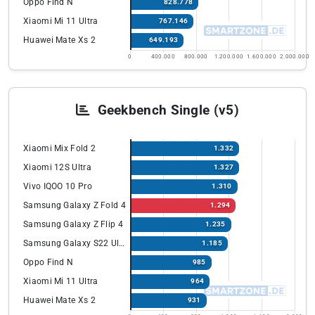
Oppo Find N
828.778
Xiaomi Mi 11 Ultra
767.146
Huawei Mate Xs 2
649.193
0
400.000
800.000
1.200.000
1.600.000
2.000.000
Geekbench Single (v5)
Xiaomi Mix Fold 2
1.332
Xiaomi 12S Ultra
1.327
Vivo IQOO 10 Pro
1.310
Samsung Galaxy Z Fold 4
1.294
Samsung Galaxy Z Flip 4
1.235
Samsung Galaxy S22 Ultra
1.185
Oppo Find N
985
Xiaomi Mi 11 Ultra
964
Huawei Mate Xs 2
931