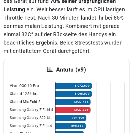
das Gerät auf rund
70% seiner ursprünglichen
Leistung
ein.
Weit besser läuft es im CPU lastigen
Throttle Test.
Nach 30 Minuten landet ihr bei 85%
der maximalen Leistung. Kombiniert mit gerade
einmal 32C° auf der Rückseite des Handys ein
beachtliches Ergebnis. Beide Stresstests wurden
mit entfaltetem Gerät durchgeführt.
Antutu (v9)
Vivo IQOO 10 Pro
1.072.600
Xiaomi 12S Ultra
1.068.000
Xiaomi Mix Fold 2
1.037.751
Samsung Galaxy Z Fold 4
1.027.228
Samsung Galaxy S22 Ultra
904.400
Samsung Galaxy Z Flip 4
895.613