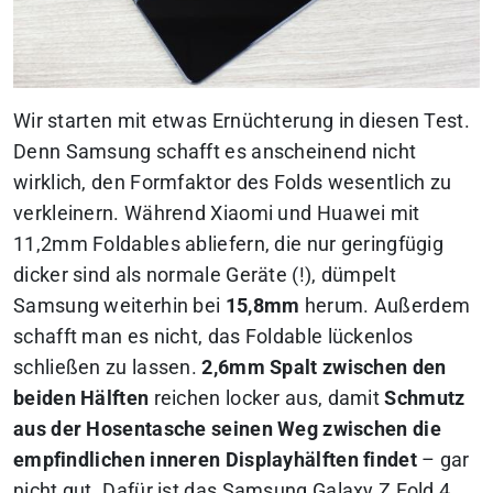
Wir starten mit etwas Ernüchterung in diesen Test.
Denn Samsung schafft es anscheinend nicht
wirklich, den Formfaktor des Folds wesentlich zu
verkleinern. Während Xiaomi und Huawei mit
11,2mm Foldables abliefern, die nur geringfügig
dicker sind als normale Geräte (!),
dümpelt
Samsung weiterhin bei
15,8mm
herum
. Außerdem
schafft man es nicht, das Foldable lückenlos
schließen zu lassen.
2,6mm Spalt zwischen den
beiden Hälften
reichen locker aus, damit
Schmutz
aus der Hosentasche seinen Weg zwischen die
empfindlichen inneren Displayhälften findet
– gar
nicht gut. Dafür ist das Samsung Galaxy Z Fold 4