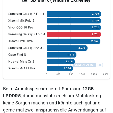
3D Mark (Wildlife Extreme)
Samsung Galaxy Z Flip 4
2.788
Xiaomi Mix Fold 2
2.779
Vivo IQOO 10 Pro
2.762
Samsung Galaxy Z Fold 4
2.761
Xiaomi 12S Ultra
2.752
Samsung Galaxy S22 Ultra
2.078
Oppo Find N
1.513
Huawei Mate Xs 2
1.410
Xiaomi Mi 11 Ultra
1.334
0
600
1.200
1.800
2.400
3.000
Beim Arbeitsspeicher liefert Samsung
12GB
LPDDR5
, damit müsst ihr euch um Multitasking
keine Sorgen machen und könnte auch gut und
gerne mal zwei anspruchsvolle Anwendungen auf