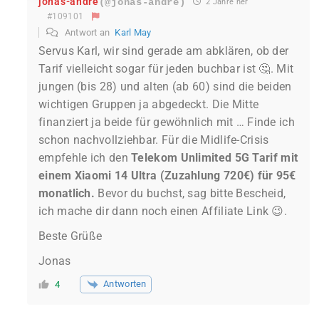
jonas-andre
(@jonas-andre)
2 Jahre her
#109101
Antwort an
Karl May
Servus Karl, wir sind gerade am abklären, ob der
Tarif vielleicht sogar für jeden buchbar ist 🤔. Mit
jungen (bis 28) und alten (ab 60) sind die beiden
wichtigen Gruppen ja abgedeckt. Die Mitte
finanziert ja beide für gewöhnlich mit … Finde ich
schon nachvollziehbar. Für die Midlife-Crisis
empfehle ich den
Telekom Unlimited 5G Tarif mit
einem Xiaomi 14 Ultra (Zuzahlung 720€) für 95€
monatlich.
Bevor du buchst, sag bitte Bescheid,
ich mache dir dann noch einen Affiliate Link 😉.
Beste Grüße
Jonas
Antworten
4