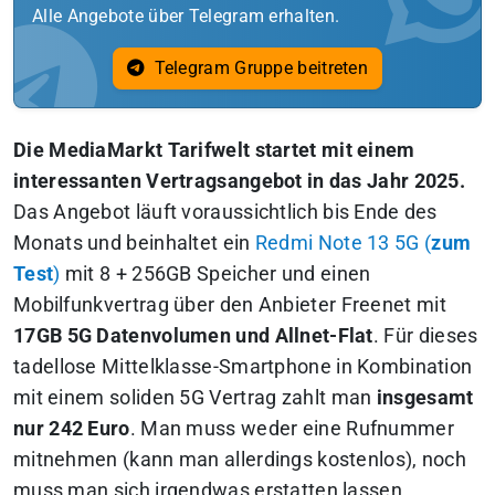
Alle Angebote über Telegram erhalten.
Telegram Gruppe beitreten
Die MediaMarkt Tarifwelt startet mit einem
interessanten Vertragsangebot in das Jahr 2025.
Das Angebot läuft voraussichtlich bis Ende des
Monats und beinhaltet ein
Redmi Note 13 5G (
zum
Test
)
mit 8 + 256GB Speicher und einen
Mobilfunkvertrag über den Anbieter
Freenet
mit
17GB 5G Datenvolumen und Allnet-Flat
. Für dieses
tadellose Mittelklasse-Smartphone in Kombination
mit einem soliden 5G Vertrag zahlt man
insgesamt
nur 242 Euro
. Man muss weder eine Rufnummer
mitnehmen (kann man allerdings kostenlos), noch
muss man sich irgendwas erstatten lassen.