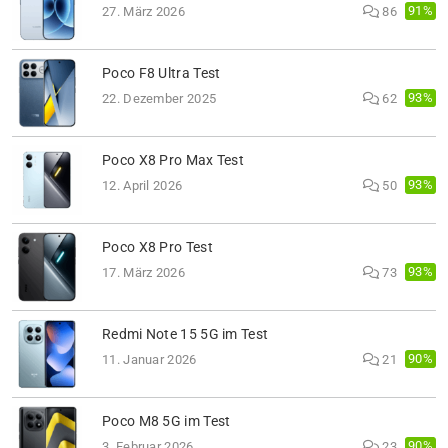
91%
27. März 2026
86
Poco F8 Ultra Test
93%
22. Dezember 2025
62
Poco X8 Pro Max Test
93%
12. April 2026
50
Poco X8 Pro Test
93%
17. März 2026
73
Redmi Note 15 5G im Test
90%
11. Januar 2026
21
Poco M8 5G im Test
90%
3. Februar 2026
23