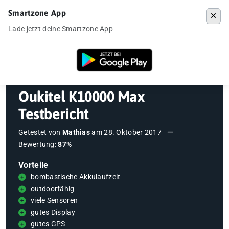
Smartzone App
Menü
Lade jetzt deine Smartzone App
Startseite
»
Testberichte
»
Oukitel K10000 Max Testbericht
Oukitel K10000 Max
Testbericht
Getestet von
Mathias
am
28. Oktober 2017
Bewertung:
87%
Vorteile
bombastische Akkulaufzeit
outdoorfähig
viele Sensoren
gutes Display
gutes GPS