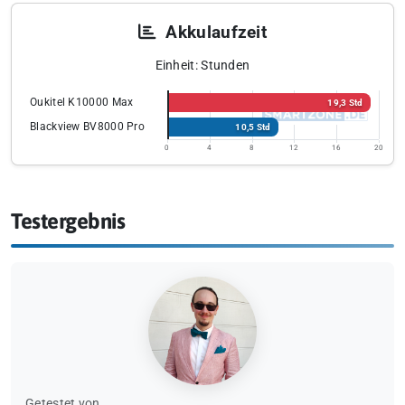
Akkulaufzeit
Einheit: Stunden
Oukitel K10000 Max
19,3 Std
Blackview BV8000 Pro
10,5 Std
0
4
8
12
16
20
Testergebnis
Getestet von