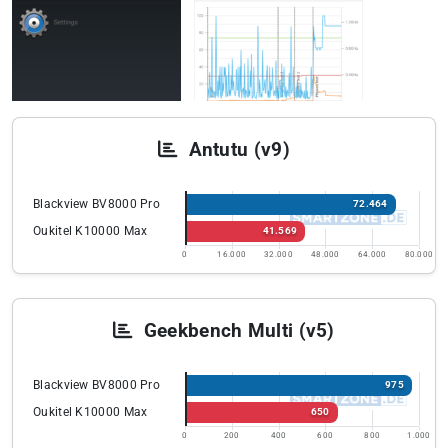
Antutu (v9)
Blackview BV8000 Pro
72.464
Oukitel K10000 Max
41.569
0
16.000
32.000
48.000
64.000
80.000
Geekbench Multi (v5)
Blackview BV8000 Pro
975
Oukitel K10000 Max
650
0
200
400
600
800
1.000