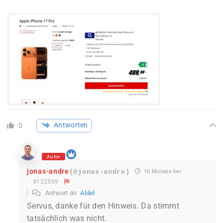
Antworten
0
Autor
jonas-andre
(@jonas-andre)
10 Monate her
#122569
Antwort an
Aldel
Servus, danke für den Hinweis. Da stimmt
tatsächlich was nicht.