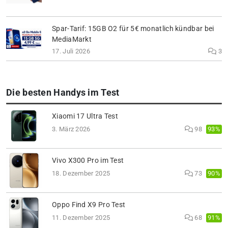
Spar-Tarif: 15GB O2 für 5€ monatlich kündbar bei
MediaMarkt
17. Juli 2026
3
Die besten Handys im Test
Xiaomi 17 Ultra Test
93%
3. März 2026
98
Vivo X300 Pro im Test
90%
18. Dezember 2025
73
Oppo Find X9 Pro Test
91%
11. Dezember 2025
68