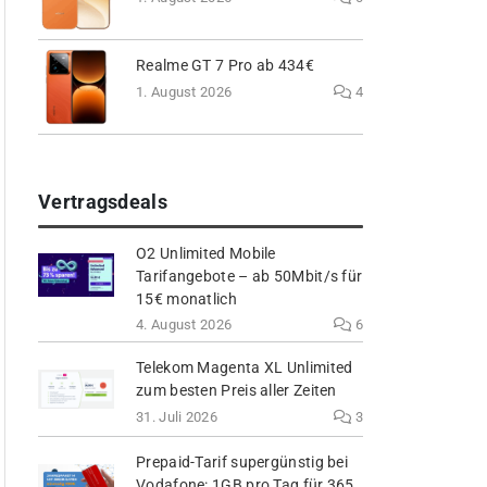
Realme GT 7 Pro ab 434€
1. August 2026
4
Vertragsdeals
O2 Unlimited Mobile
Tarifangebote – ab 50Mbit/s für
15€ monatlich
4. August 2026
6
Telekom Magenta XL Unlimited
zum besten Preis aller Zeiten
31. Juli 2026
3
Prepaid-Tarif supergünstig bei
Vodafone: 1GB pro Tag für 365