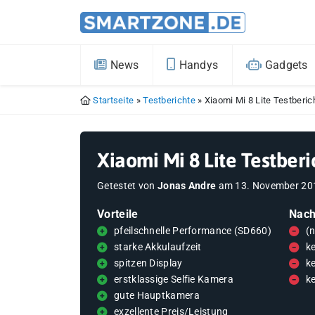
News
Handys
Gadgets
Startseite
»
Testberichte
»
Xiaomi Mi 8 Lite Testberic
Xiaomi Mi 8 Lite Testberi
Getestet von
Jonas Andre
am
13. November 20
Vorteile
Nach
pfeilschnelle Performance (SD660)
(
starke Akkulaufzeit
k
spitzen Display
k
erstklassige Selfie Kamera
k
gute Hauptkamera
exzellente Preis/Leistung