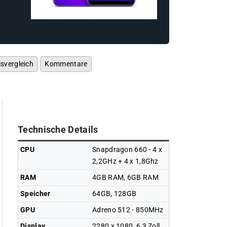
isvergleich
Kommentare
Technische Details
CPU
Snapdragon 660 - 4 x
2,2GHz + 4 x 1,8Ghz
RAM
4GB RAM, 6GB RAM
Speicher
64GB, 128GB
GPU
Adreno 512 - 850MHz
Display
2280 x 1080, 6,3 Zoll