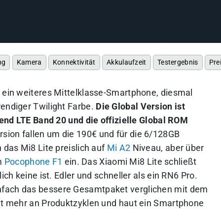
ng
Kamera
Konnektivität
Akkulaufzeit
Testergebnis
Pre
n ein weiteres Mittelklasse-Smartphone, diesmal
rendiger Twilight Farbe.
Die Global Version ist
chend LTE Band 20 und die offizielle Global ROM
rsion fallen um die 190€ und für die 6/128GB
 das Mi8 Lite preislich auf
Mi A2
Niveau, aber über
m
Pocophone F1
ein. Das Xiaomi Mi8 Lite schließt
ich keine ist. Edler und schneller als ein RN6 Pro.
nfach das bessere Gesamtpaket verglichen mit dem
cht mehr an Produktzyklen und haut ein Smartphone