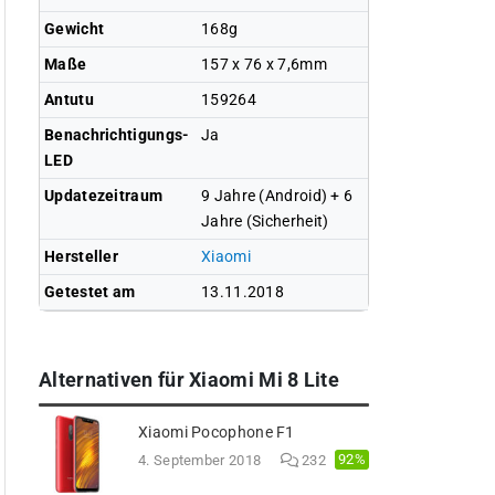
Gewicht
168g
Maße
157 x 76 x 7,6mm
Antutu
159264
Benachrichtigungs-
Ja
LED
Updatezeitraum
9 Jahre (Android) + 6
Jahre (Sicherheit)
Hersteller
Xiaomi
Getestet am
13.11.2018
Alternativen für Xiaomi Mi 8 Lite
Xiaomi Pocophone F1
92%
4. September 2018
232