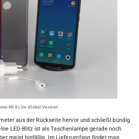
omi Mi 8 Lite Global Version
imeter aus der Rückseite hervor und schließt bündig
zelne LED-Blitz ist als Taschenlampe gerade noch
ber meist hinfällig. Im Lieferumfang findet man