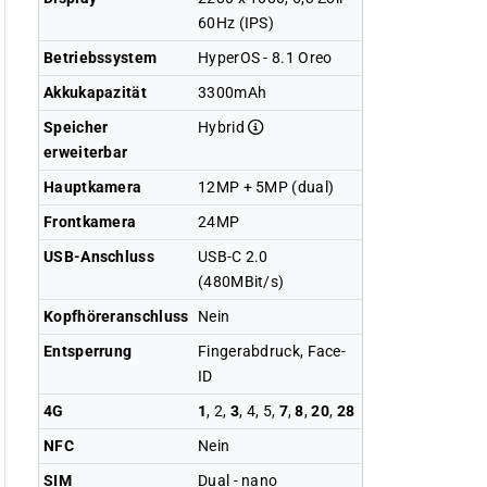
60Hz (IPS)
Betriebssystem
HyperOS - 8.1 Oreo
Akkukapazität
3300mAh
Speicher
Hybrid
erweiterbar
Hauptkamera
12MP + 5MP (dual)
Frontkamera
24MP
USB-Anschluss
USB-C 2.0
(480MBit/s)
Kopfhöreranschluss
Nein
Entsperrung
Fingerabdruck, Face-
ID
4G
1
, 2,
3
, 4, 5,
7
,
8
,
20
,
28
NFC
Nein
SIM
Dual - nano