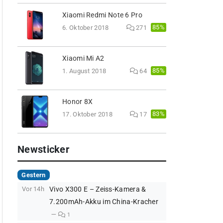
Xiaomi Redmi Note 6 Pro
85%
6. Oktober 2018
271
Xiaomi Mi A2
85%
1. August 2018
64
Honor 8X
83%
17. Oktober 2018
17
Newsticker
Gestern
Vor 14h
Vivo X300 E – Zeiss-Kamera &
7.200mAh-Akku im China-Kracher
1