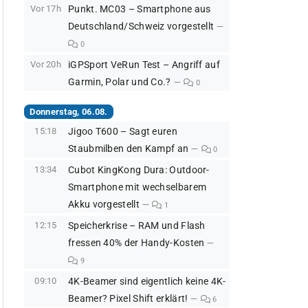
Vor 17h
Punkt. MC03 – Smartphone aus
Deutschland/Schweiz vorgestellt
0
Vor 20h
iGPSport VeRun Test – Angriff auf
Garmin, Polar und Co.?
0
Donnerstag, 06.08.
15:18
Jigoo T600 – Sagt euren
Staubmilben den Kampf an
0
13:34
Cubot KingKong Dura: Outdoor-
Smartphone mit wechselbarem
Akku vorgestellt
1
12:15
Speicherkrise – RAM und Flash
fressen 40% der Handy-Kosten
9
09:10
4K-Beamer sind eigentlich keine 4K-
Beamer? Pixel Shift erklärt!
6