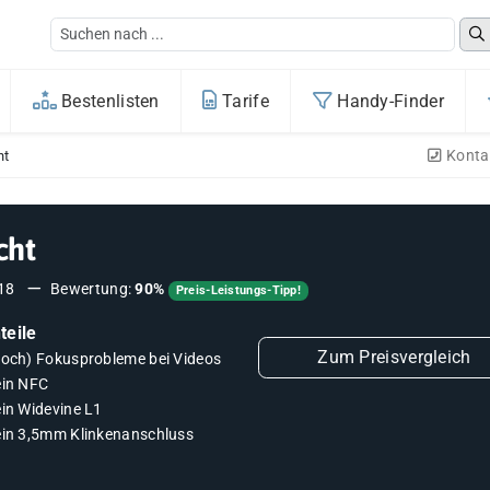
Bestenlisten
Tarife
Handy-Finder
Konta
ht
cht
18
Bewertung:
90%
Preis-Leistungs-Tipp!
teile
Zum Preisvergleich
noch) Fokusprobleme bei Videos
ein NFC
ein Widevine L1
ein 3,5mm Klinkenanschluss