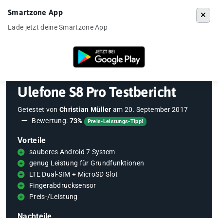
Smartzone App
Menü
Lade jetzt deine Smartzone App
Startseite
»
Testberichte
»
Ulefone S8 Pro Testbericht
Ulefone S8 Pro Testbericht
Getestet von
Christian Müller
am
20. September 2017
Bewertung:
73%
Preis-Leistungs-Tipp!
Vorteile
sauberes Android 7 System
genug Leistung für Grundfunktionen
LTE Dual-SIM + MicroSD Slot
Fingerabdrucksensor
Preis-/Leistung
Nachteile